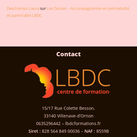
Deschamps Laura
sur
Les Doulas – Accompagnantes en périnatalité
et parentalité LBDC
Contact
15/17 Rue Colette Besson,
33140 Villenave-d’Ornon
0635296442 – lbdcformations.fr
Siret :
828 564 849 00036 –
NAF :
8559B